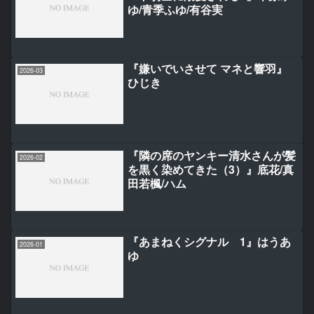
ゆ/青季ふゆ/有谷実
『嫌いでいさせて マネと響羽』
2026-03
ひじき
『隣の席のヤンキー清水さんが髪
2026-02
を黒く染めてきた（3）』底花/真
田若楓/ハム
『あまねくシグナル 1』はうあ
2026-01
ゆ