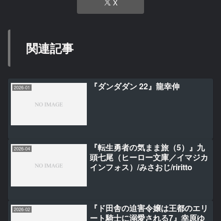
X
関連記事
『ダンダダン 22』龍幸伸
2026-01
『転生勇者の気まま旅（5）』九
2026-04
頭七尾（ヒーロー文庫／イマジカ
インフォス）/みさおじ/riritto
『ド田舎の迫害令嬢は王都のエリ
2026-02
ート騎士に溺愛される7』幸原ゆ