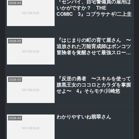
『センパイ、自宅警備員の雇用は
2026-03
いかがですか？ THE
COMIC 3』コブラサナギ/二上圭
『はじまりの町の育て屋さん 〜
2026-03
追放された万能育成師はポンコツ
冒険者を覚醒させて最強スローラ
イフを目指します〜 THE
COMIC 3』榊/万野みずき
『反逆の勇者 〜スキルを使って
2026-03
腹黒王女のココロとカラダを掌握
せよ〜 4』そらモチ/川崎悠
わかりやすいね翡翠さん
2026-03