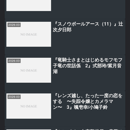
『スノウボールアース（11）』辻
2026-03
次夕日郎
『竜騎士さまとはじめるモフモフ
2026-03
子竜の世話係 2』式部玲/紫月音
湖
『レンズ越し、たった一度の恋を
2026-03
する 〜失踪令嬢とカメラマ
ン〜 3』颯壱幸/小鳩子鈴