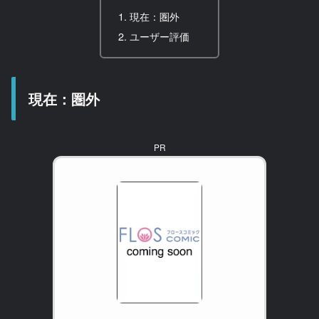
現在：圏外
ユーザー評価
現在：圏外
PR