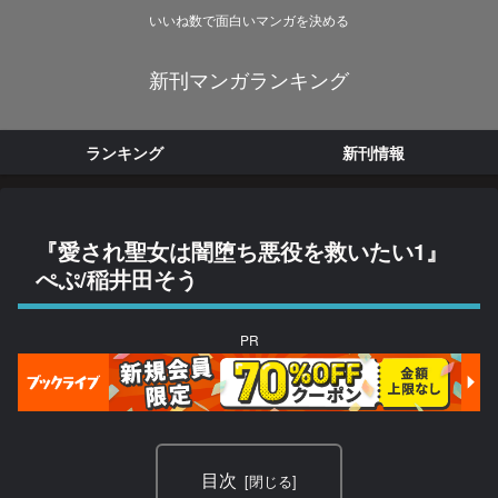
いいね数で面白いマンガを決める
新刊マンガランキング
ランキング
新刊情報
『愛され聖女は闇堕ち悪役を救いたい1』
ぺぷ/稲井田そう
PR
目次