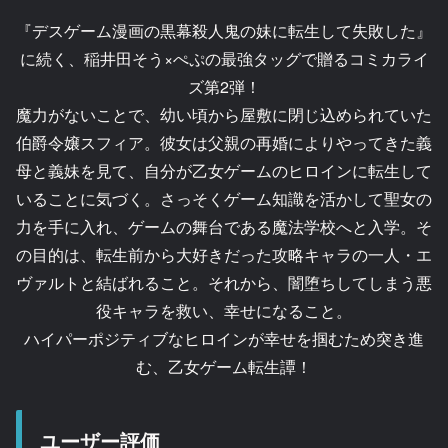
『デスゲーム漫画の黒幕殺人鬼の妹に転生して失敗した』
に続く、稲井田そう×ぺぷの最強タッグで贈るコミカライ
ズ第2弾！
魔力がないことで、幼い頃から屋敷に閉じ込められていた
伯爵令嬢スフィア。彼女は父親の再婚によりやってきた義
母と義妹を見て、自分が乙女ゲームのヒロインに転生して
いることに気づく。さっそくゲーム知識を活かして聖女の
力を手に入れ、ゲームの舞台である魔法学校へと入学。そ
の目的は、転生前から大好きだった攻略キャラの一人・エ
ヴァルトと結ばれること。それから、闇堕ちしてしまう悪
役キャラを救い、幸せになること。
ハイパーポジティブなヒロインが幸せを掴むため突き進
む、乙女ゲーム転生譚！
ユーザー評価