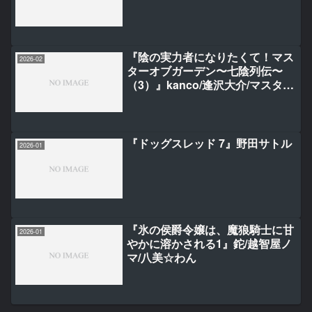
『陰の実力者になりたくて！マス
2026-02
ターオブガーデン〜七陰列伝〜
（3）』kanco/逢沢大介/マスター
オブガーデン製作委員会
『ドッグスレッド 7』野田サトル
2026-01
『氷の侯爵令嬢は、魔狼騎士に甘
2026-01
やかに溶かされる1』鉈/越智屋ノ
マ/八美☆わん