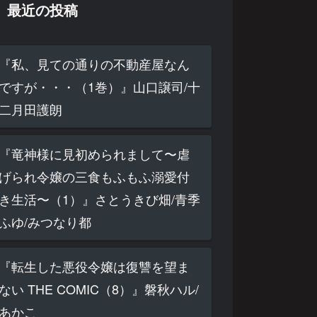
最近の投稿
『私、見ての通りの不動産屋なん
ですが・・・（1巻）』山口譲司/十
二月田護朗
『竜神様に見初められまして〜虐
げられ令嬢の三食もふもふ溺愛付
き生活〜（1）』さとうきび畑/青季
ふゆ/みつなり都
『転生した悪役令嬢は復讐を望ま
ない THE COMIC（8）』磐秋ハル/
あかこ