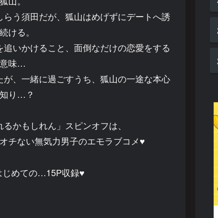
狐山。
しらう須田だが、狐山はめげずにデートへ誘
続ける。
を追いかけること、面倒なだけの恋愛をする
意味…
たが、一緒に過ごすうち、狐山の一途な本心
知り…？
れるかもしれん」スピンオフは、
オチない無気力男子のエモラブコメ♥
じめての…15P収録♥