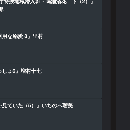
察庁特捜地域潜入班・鳴瀬清花 下（2）』
郎
用な溺愛 8』里村
っしょ6』増村十七
を見ていた（5）』いちのへ瑠美