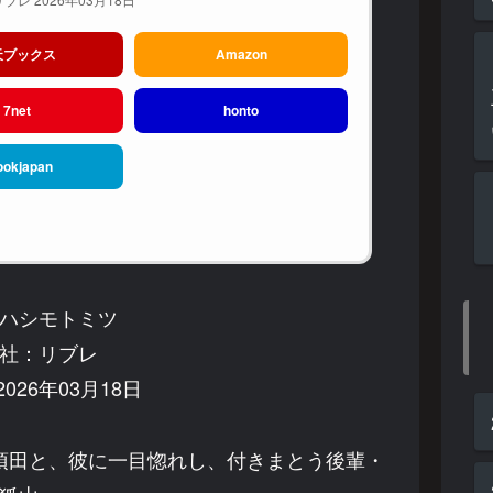
天ブックス
Amazon
7net
honto
ookjapan
ハシモトミツ
社：リブレ
026年03月18日
須田と、彼に一目惚れし、付きまとう後輩・