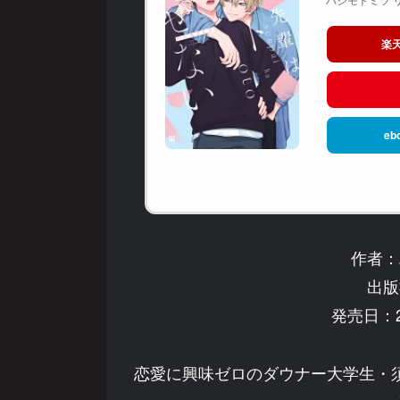
楽
eb
作者：
出版
発売日：2
恋愛に興味ゼロのダウナー大学生・