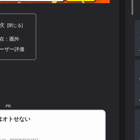
次
在：圏外
ーザー評価
PR
はオトせない
ブレ 2026年03月18日