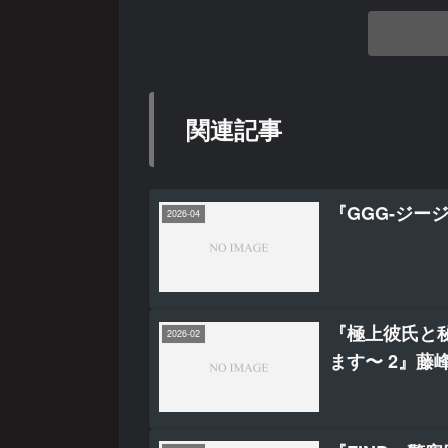
関連記事
『GGG-ジー
2026-04
『極上彼氏と
2026-02
ます〜 2』藤