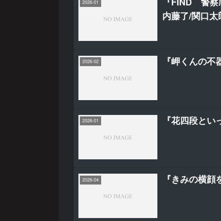
『FIND 警
2026-01
内藤了/関口太
『岬くんの不器
2026-02
『花四段とい
2026-01
『きみの横顔
2026-04