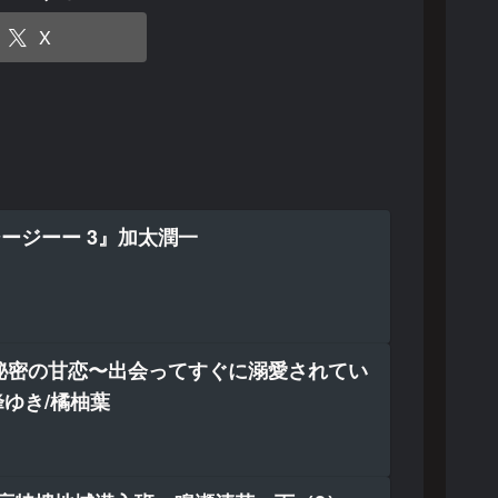
X
ジージーー 3』加太潤一
秘密の甘恋〜出会ってすぐに溺愛されてい
峰ゆき/橘柚葉