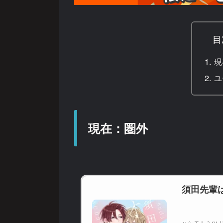
目
現
ユ
現在：圏外
須田先輩
ハシモトミツ リ