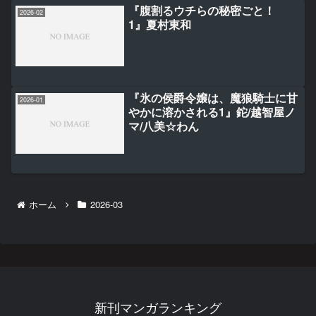
『腹割るウチらの秘密ごと！
2026-02
1』夏村東和
『氷の侯爵令嬢は、魔狼騎士に甘
2026-01
やかに溶かされる1』鉈/越智屋ノ
マ/八美☆わん
ホーム
2026-03
新刊マンガランキング