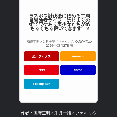
ラスボス討伐後に始める二周
目冒険者ライフ はじまりの
街でワケあり美少女たちがめ
ちゃくちゃ懐いてきます 2
鬼麻正明／朱月十話／ファルまろ KADOKAWA
2026年03月27日頃
楽天ブックス
Amazon
7net
honto
ebookjapan
作者：鬼麻正明／朱月十話／ファルまろ