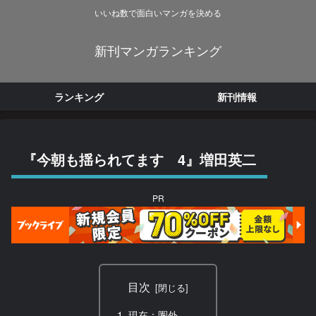
いいね数で面白いマンガを決める
新刊マンガランキング
ランキング
新刊情報
『今朝も揺られてます 4』増田英二
PR
目次
現在：圏外