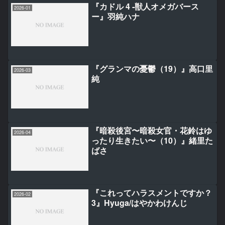
『カドル 4 -獣人オメガバース
2026-01
ー』羽純ハナ
『グランマの憂鬱（19）』高口里
2026-03
純
『暗殺後宮〜暗殺女官・花鈴はゆ
2026-04
ったり生きたい〜（10）』緒里た
ばさ
『これってハラスメントですか？
2026-02
3』Hyuga/はやかわけんじ