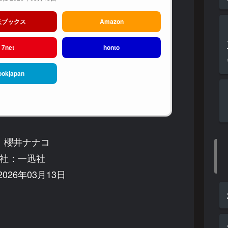
天ブックス
Amazon
7net
honto
ookjapan
：櫻井ナナコ
社：一迅社
026年03月13日