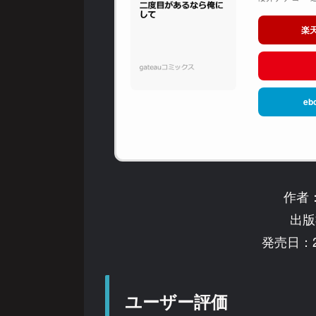
楽
eb
作者
出版
発売日：2
ユーザー評価