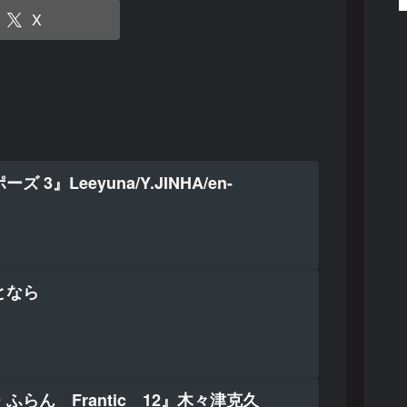
X
 3』Leeyuna/Y.JINHA/en-
となら
ふらん Frantic 12』木々津克久