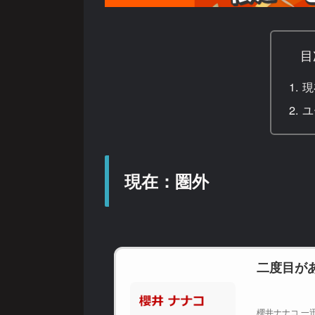
目
現
ユ
現在：圏外
二度目が
櫻井ナナコ 一迅