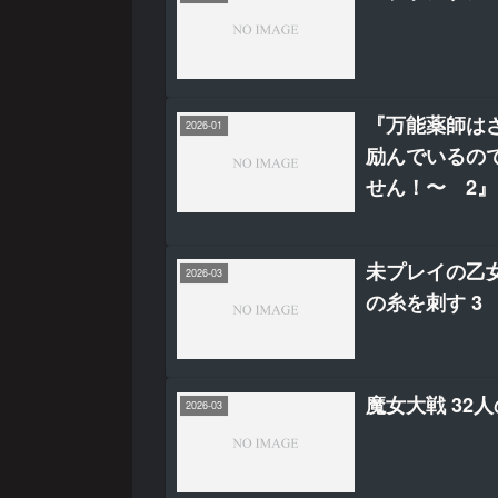
『万能薬師は
2026-01
励んでいるの
せん！〜 2』
未プレイの乙
2026-03
の糸を刺す 3
魔女大戦 32
2026-03