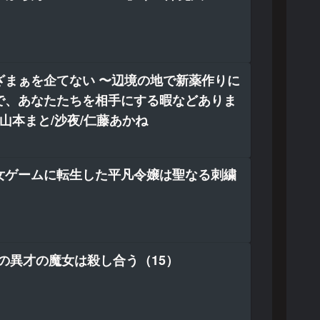
ざまぁを企てない 〜辺境の地で新薬作りに
で、あなたたちを相手にする暇などありま
山本まと/沙夜/仁藤あかね
女ゲームに転生した平凡令嬢は聖なる刺繍
人の異才の魔女は殺し合う（15）