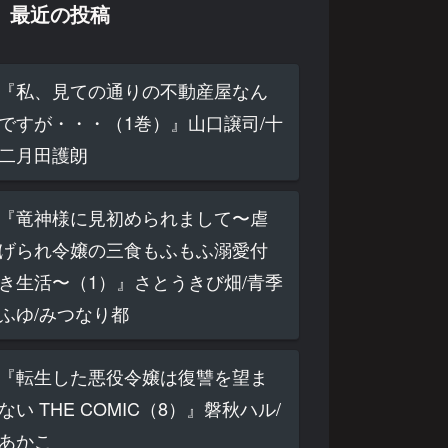
最近の投稿
『私、見ての通りの不動産屋なん
ですが・・・（1巻）』山口譲司/十
二月田護朗
『竜神様に見初められまして〜虐
げられ令嬢の三食もふもふ溺愛付
き生活〜（1）』さとうきび畑/青季
ふゆ/みつなり都
『転生した悪役令嬢は復讐を望ま
ない THE COMIC（8）』磐秋ハル/
あかこ