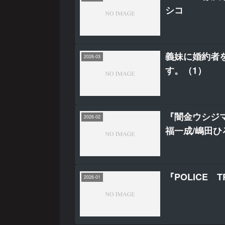
シコ
義妹に婚約者
2026-03
す。（1）
『闇金ウシジマ
2026-02
福一成/嶋田ひ
『POLICE 
2026-01