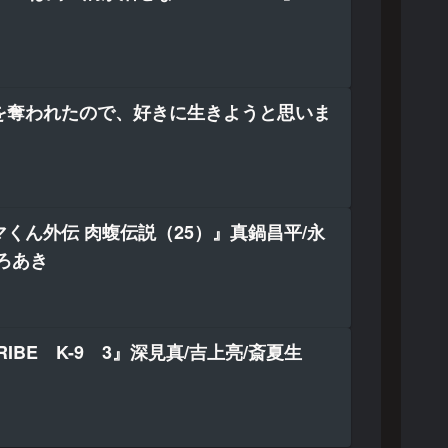
を奪われたので、好きに生きようと思いま
くん外伝 肉蝮伝説（25）』真鍋昌平/永
ろあき
TRIBE K-9 3』深見真/吉上亮/斎夏生