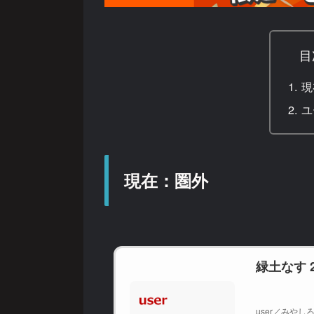
目
現
ユ
現在：圏外
緑土なす 
user／みやしろ