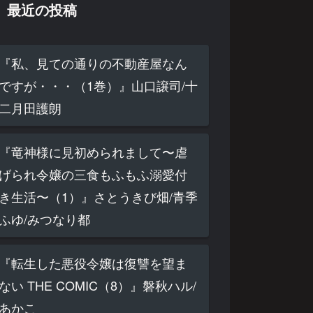
最近の投稿
『私、見ての通りの不動産屋なん
ですが・・・（1巻）』山口譲司/十
二月田護朗
『竜神様に見初められまして〜虐
げられ令嬢の三食もふもふ溺愛付
き生活〜（1）』さとうきび畑/青季
ふゆ/みつなり都
『転生した悪役令嬢は復讐を望ま
ない THE COMIC（8）』磐秋ハル/
あかこ