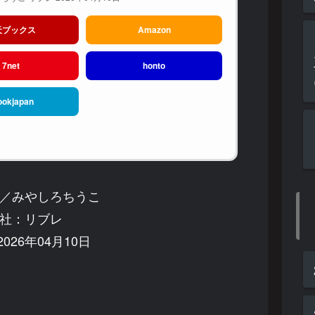
天ブックス
Amazon
7net
honto
ookjapan
er／みやしろちうこ
社：リブレ
026年04月10日