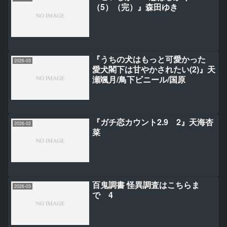
（5）（完）』森田ゆき
『うちの犬はもっと可愛かった
2026-03
愛犬閣下は甘やかされたい(2)』天
瀬颯月/鳥下ビニール/国原
『ガチ恋カウント2.9 2』天海杏
2026-02
菜
百鬼調書 怪異調査はこちらま
2026-03
で 4