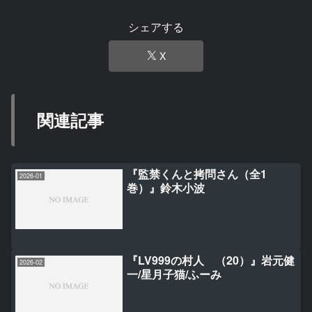
シェアする
X
関連記事
『監禁くんと拷問さん（全1
2026-01
巻）』鈴木小波
『LV999の村人 （20）』岩元健
2026-02
一/星月子猫/ふーみ