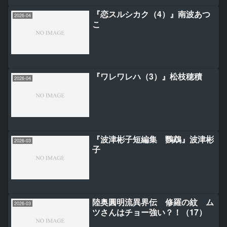
『恋スルシカク（4）』南波あつ
2026-04
こ
『ワレワレハ（3）』松枝穂積
2026-04
『波津彬子短編集 鸚鵡』波津彬
2026-03
子
陸奥圓明流異界伝 修羅の紋 ム
2026-03
ツさんはチョー強い？！（17）