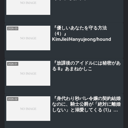
『優しいあなたを守る方法
2026-03
（4）』
KimJiei/Hanyujeong/hound
『放課後のアイドルには秘密があ
2026-01
る 8』あまねかしこ
『身代わり秒バレ令嬢の契約結婚
2026-02
なのに、騎士公爵が「絶対に離婚
しない」と溺愛してくる (1)』せ
きはら/柚原テイル