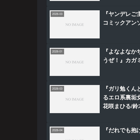
『ヤンデレご
2026-03
コミックアン
『よなよなか
2026-01
うぜ！』カガ
『ガリ勉くん
2026-03
るエロ系裏垢
花咲まひる/鈴
『だれでも抱
2026-04