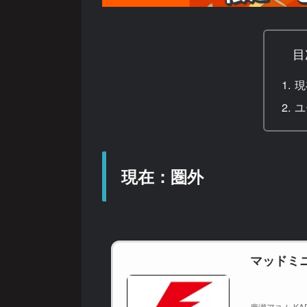
目
現
ユ
現在：圏外
マッドミ
廣瀬アユム KAD