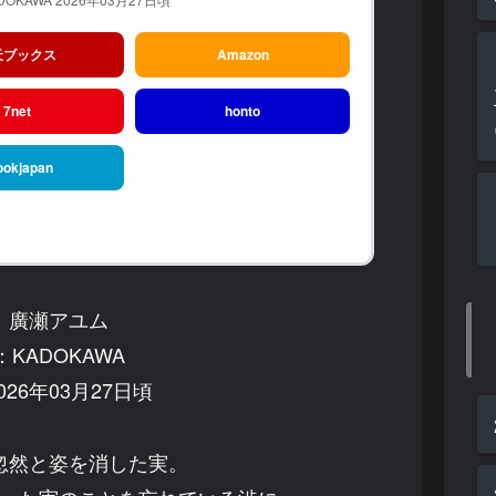
天ブックス
Amazon
7net
honto
ookjapan
：廣瀬アユム
KADOKAWA
26年03月27日頃
忽然と姿を消した実。