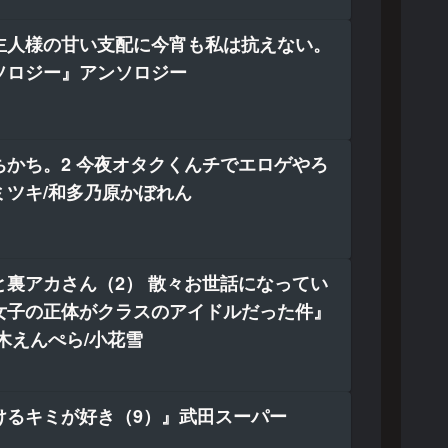
主人様の甘い支配に今宵も私は抗えない。
ソロジー』アンソロジー
ちかち。2 今夜オタクくんチでエロゲやろ
ミツキ/和多乃原かぼれん
と裏アカさん（2） 散々お世話になってい
女子の正体がクラスのアイドルだった件』
木えんぺら/小花雪
けるキミが好き（9）』武田スーパー