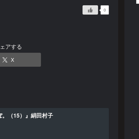
0
ェアする
X
ぼ。（15）』絹田村子