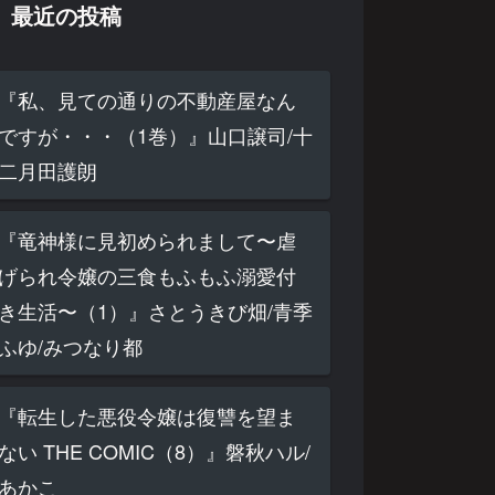
最近の投稿
『私、見ての通りの不動産屋なん
ですが・・・（1巻）』山口譲司/十
二月田護朗
『竜神様に見初められまして〜虐
げられ令嬢の三食もふもふ溺愛付
き生活〜（1）』さとうきび畑/青季
ふゆ/みつなり都
『転生した悪役令嬢は復讐を望ま
ない THE COMIC（8）』磐秋ハル/
あかこ