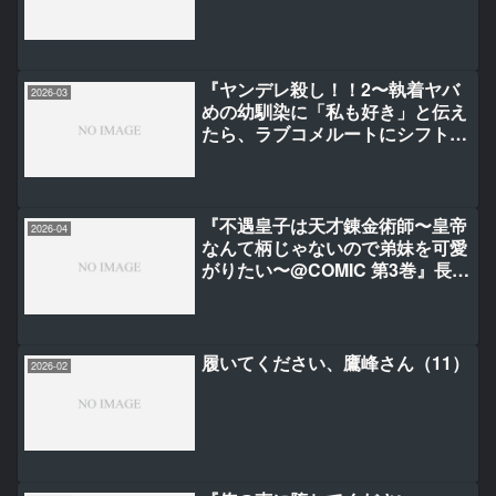
『ヤンデレ殺し！！2〜執着ヤバ
2026-03
めの幼馴染に「私も好き」と伝え
たら、ラブコメルートにシフトし
ました〜』兎山もなか/かずいち
『不遇皇子は天才錬金術師〜皇帝
2026-04
なんて柄じゃないので弟妹を可愛
がりたい〜@COMIC 第3巻』長先
ザワ
履いてください、鷹峰さん（11）
2026-02