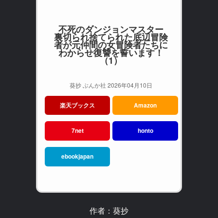
不死のダンジョンマスター
裏切られ捨てられた底辺冒険
者が元仲間の女冒険者たちに
わからせ復讐を誓います！
（1）
葵抄 ぶんか社 2026年04月10日
楽天ブックス
Amazon
7net
honto
ebookjapan
作者：葵抄