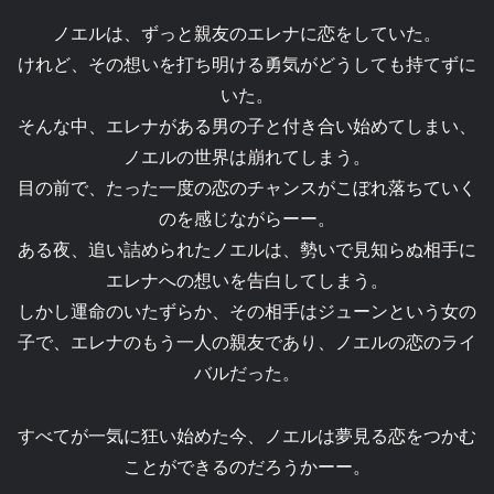
ノエルは、ずっと親友のエレナに恋をしていた。
けれど、その想いを打ち明ける勇気がどうしても持てずに
いた。
そんな中、エレナがある男の子と付き合い始めてしまい、
ノエルの世界は崩れてしまう。
目の前で、たった一度の恋のチャンスがこぼれ落ちていく
のを感じながらーー。
ある夜、追い詰められたノエルは、勢いで見知らぬ相手に
エレナへの想いを告白してしまう。
しかし運命のいたずらか、その相手はジューンという女の
子で、エレナのもう一人の親友であり、ノエルの恋のライ
バルだった。
すべてが一気に狂い始めた今、ノエルは夢見る恋をつかむ
ことができるのだろうかーー。