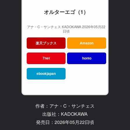
オルターエゴ（1）
アナ・C・サンチェス KADOKAWA 2026年05月22
日頃
楽天ブックス
Amazon
7net
honto
ebookjapan
作者：アナ・C・サンチェス
出版社：KADOKAWA
発売日：2026年05月22日頃