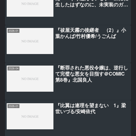
生したはずなのに、未実装のガチ
ャで攻略をすることになった件〜
（1）』雪あられ/バッド
『祓屋天霧の後継者 （2）』小
2026-01
葉かんば/竹村優希/うごんば
『断罪された悪役令嬢は、逆行し
2026-04
て完璧な悪女を目指す＠COMIC
第8巻』北国良人
『比翼は連理を望まない 1』梁
2026-01
世いづる/安崎依代