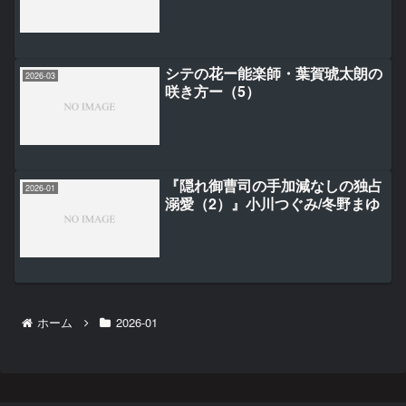
シテの花ー能楽師・葉賀琥太朗の
2026-03
咲き方ー（5）
『隠れ御曹司の手加減なしの独占
2026-01
溺愛（2）』小川つぐみ/冬野まゆ
ホーム
2026-01