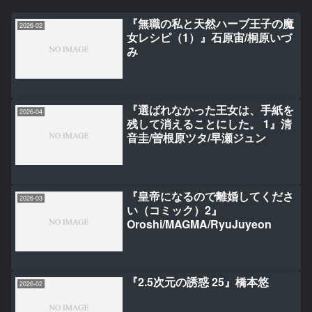
『無職の私と天然ハーブ王子の魔
2026-02
女レシピ（1）』石原宙/桐原いづ
み
『選ばれなかった王女は、手紙を
2026-04
残して消えることにした。 1』清
音圭/曽根原ツタ/早瀬ジュン
『皇帝になるので離婚してくださ
2026-03
い（コミック）2』
Oroshi/MAGMA/RyuJuyeon
『2.5次元の誘惑 25』橋本悠
2026-02