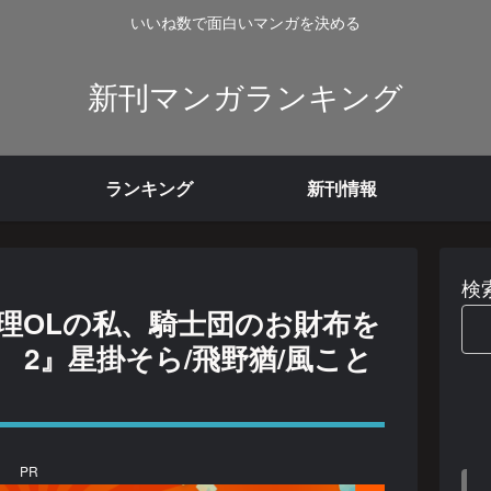
いいね数で面白いマンガを決める
新刊マンガランキング
ランキング
新刊情報
検
理ОLの私、騎士団のお財布を
2』星掛そら/飛野猶/風こと
PR