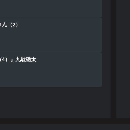
さん（2）
（4）』九駄礁太