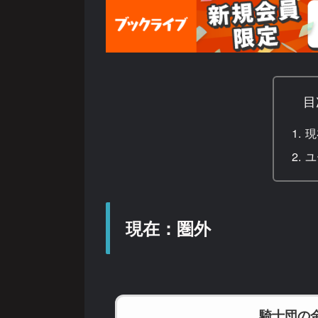
目
現
ユ
現在：圏外
騎士団の