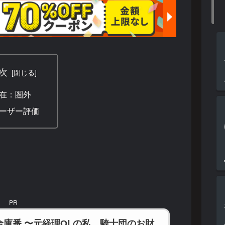
次
在：圏外
ーザー評価
PR
金庫番 〜元経理ОLの私、騎士団のお財