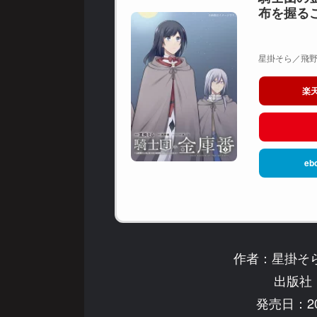
布を握る
星掛そら／飛野猶
楽
eb
作者：星掛そ
出版社：
発売日：20