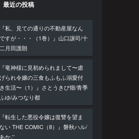
最近の投稿
『私、見ての通りの不動産屋なん
ですが・・・（1巻）』山口譲司/十
二月田護朗
『竜神様に見初められまして〜虐
げられ令嬢の三食もふもふ溺愛付
き生活〜（1）』さとうきび畑/青季
ふゆ/みつなり都
『転生した悪役令嬢は復讐を望ま
ない THE COMIC（8）』磐秋ハル/
あかこ