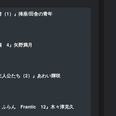
（1）』挿座/田舎の青年
猫 4』矢野満月
主人公たち（2）』あわい輝咲
ふらん Frantic 12』木々津克久