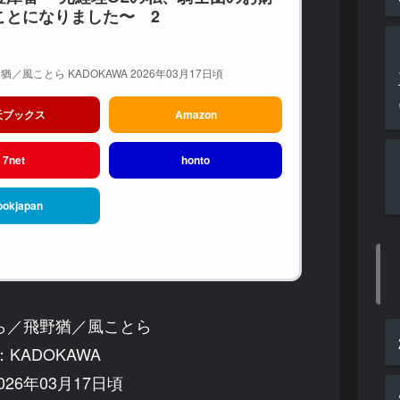
ことになりました〜 2
／風ことら KADOKAWA 2026年03月17日頃
天ブックス
Amazon
7net
honto
ookjapan
ら／飛野猶／風ことら
KADOKAWA
26年03月17日頃