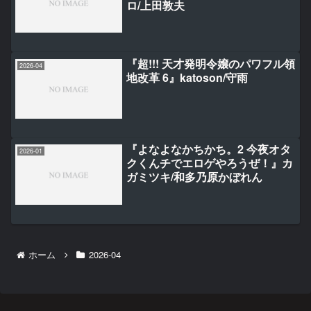
ロ/上田敦夫
『超!!! 天才発明令嬢のパワフル領
2026-04
地改革 6』katoson/守雨
『よなよなかちかち。2 今夜オタ
2026-01
クくんチでエロゲやろうぜ！』カ
ガミツキ/和多乃原かぼれん
ホーム
2026-04