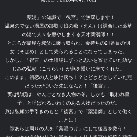
「薬湯」の知識で「後宮」で無双します！
温泉のでない湯屋の跡取り娘の燕（えん）は調合した薬草
の湯で人々を癒やしまくる天才薬湯師！！
ところが湯屋を叔父に乗っ取られ、金持ちの21番目の側
女（そばめ）として売られることになってしまった。
しかし、「祝言」の土壇場にずっと思いを寄せていた幼な
じみの弘頼（こうらい）が燕を攫いに来てくれた。
このまま、初恋の人と駆け落ち！？とどきどきしていた燕
だったがついた先はなんと！「後宮」。
実は弘頼は、やんごとなき人物の弟。しかも「呪われ皇
子」と呼ばれるいわくのある人物だったのだ。
燕は弘頼の手引きのもと「後宮」で「薬湯師」として働く
ことに！
隙あらば周りの人を「薬湯づけ」にして後宮を救う！
やんごとなき幼なじみに愛されまくり！後宮の妃達を薬湯