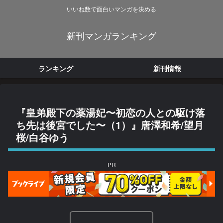
いいね数で面白いマンガを決める
新刊マンガランキング
ランキング
新刊情報
『皇弟殿下の薬湯妃〜初恋の人との駆け落
ち先は後宮でした〜（1）』唐澤和希/望月
桜/白谷ゆう
PR