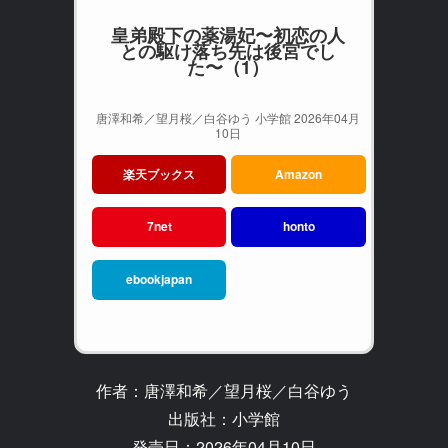
皇弟殿下の薬湯妃〜初恋の人
との駆け落ち先は後宮でし
た〜（1）
唐澤和希／望月桜／白谷ゆう 小学館 2026年04月
10日
楽天ブックス
Amazon
7net
honto
ebookjapan
作者：唐澤和希／望月桜／白谷ゆう
出版社：小学館
発売日：2026年04月10日