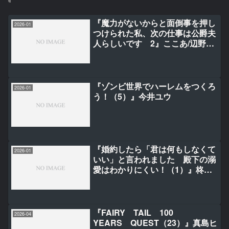
『魔力がないからと面倒事を押し
2026-01
つけられた私、次の仕事は公爵夫
人らしいです 2』ここあ/辺野夏
子/秋鹿ユギリ
『ゾンビ世界でハーレムをつくろ
2026-01
う！（5）』今井ユウ
『婚約したら「君は何もしなくて
2026-01
いい」と言われました 殿下の溺
愛はわかりにくい！（1）』柊一
葉(フェアリーキス／Jパブリッシ
ング刊)/ちらしま/m/g
『FAIRY TAIL 100
2026-04
YEARS QUEST（23）』真島ヒ