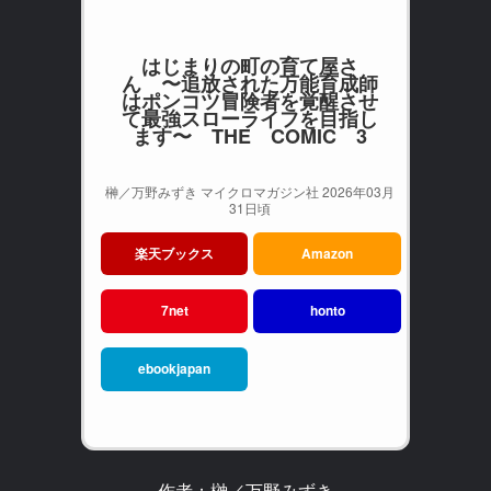
はじまりの町の育て屋さ
ん 〜追放された万能育成師
はポンコツ冒険者を覚醒させ
て最強スローライフを目指し
ます〜 THE COMIC 3
榊／万野みずき マイクロマガジン社 2026年03月
31日頃
楽天ブックス
Amazon
7net
honto
ebookjapan
作者：榊／万野みずき