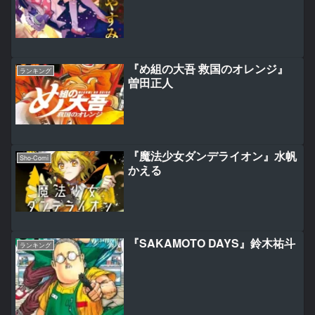
『め組の大吾 救国のオレンジ』
ランキング
曽田正人
『魔法少女ダンデライオン』水帆
Sho-Comi
かえる
『SAKAMOTO DAYS』鈴木祐斗
ランキング