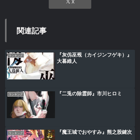
X
関連記事
『灰仭巫覡（カイジンフゲキ）』
ランキング
大暮維人
『二兎の除霊師』市川ヒロミ
ランキング
『魔王城でおやすみ』熊之股鍵次
ランキング