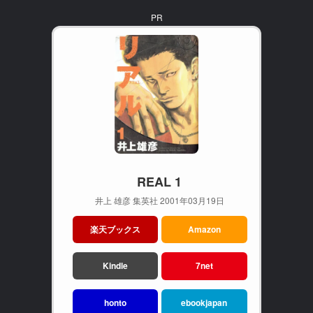
PR
REAL 1
井上 雄彦 集英社 2001年03月19日
楽天ブックス
Amazon
Kindle
7net
honto
ebookjapan