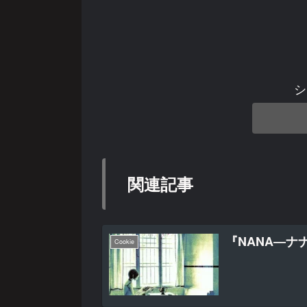
シ
関連記事
『NANA―ナ
Cookie