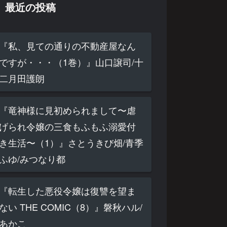
最近の投稿
『私、見ての通りの不動産屋なん
ですが・・・（1巻）』山口譲司/十
二月田護朗
『竜神様に見初められまして〜虐
げられ令嬢の三食もふもふ溺愛付
き生活〜（1）』さとうきび畑/青季
ふゆ/みつなり都
『転生した悪役令嬢は復讐を望ま
ない THE COMIC（8）』磐秋ハル/
あかこ