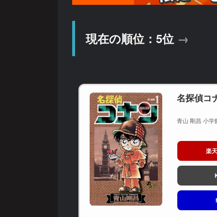
現在の順位：5位
→
名探偵コナ
青山 剛昌 小学館
楽