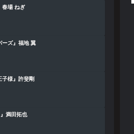
春場 ねぎ
パーズ』福地 翼
王子様』許斐剛
nd』満田拓也