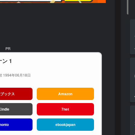
PR
ン 1
 1994年06月18日
天ブックス
Amazon
Kindle
7net
honto
ebookjapan