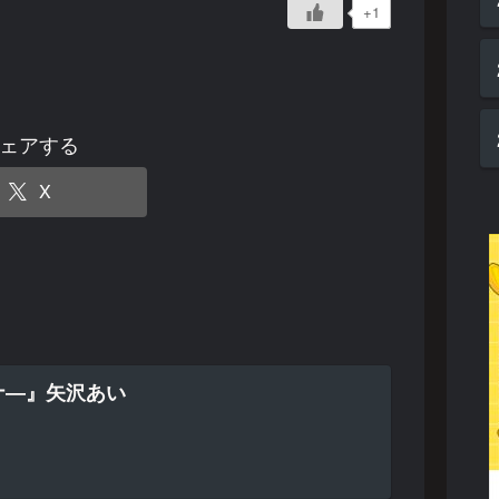
+1
ェアする
X
ナ―』矢沢あい