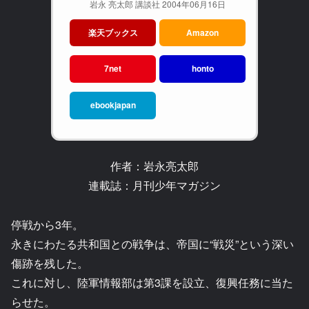
岩永 亮太郎 講談社 2004年06月16日
楽天ブックス
Amazon
7net
honto
ebookjapan
作者：岩永亮太郎
連載誌：月刊少年マガジン
停戦から3年。
永きにわたる共和国との戦争は、帝国に“戦災”という深い
傷跡を残した。
これに対し、陸軍情報部は第3課を設立、復興任務に当た
らせた。