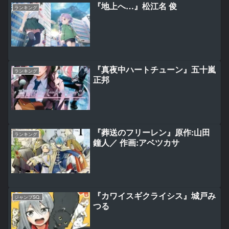
『地上へ…』松江名 俊
ランキング
『真夜中ハートチューン』五十嵐
ランキング
正邦
『葬送のフリーレン』原作:山田
ランキング
鐘人／ 作画:アベツカサ
『カワイスギクライシス』城戸み
ジャンプSQ.
つる