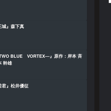
王城』森下真
TWO BLUE VORTEX―』原作：岸本 斉
 幹雄
若君』松井優征