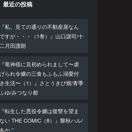
最近の投稿
『私、見ての通りの不動産屋なん
ですが・・・（1巻）』山口譲司/十
二月田護朗
『竜神様に見初められまして〜虐
げられ令嬢の三食もふもふ溺愛付
き生活〜（1）』さとうきび畑/青季
ふゆ/みつなり都
『転生した悪役令嬢は復讐を望ま
ない THE COMIC（8）』磐秋ハル/
あかこ