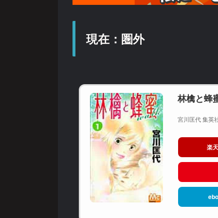
現在：圏外
林檎と蜂蜜
宮川匡代 集英社
楽
ebo