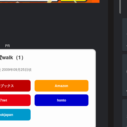
PR
walk（1）
 2009年09月25日頃
天ブックス
Amazon
7net
honto
okjapan