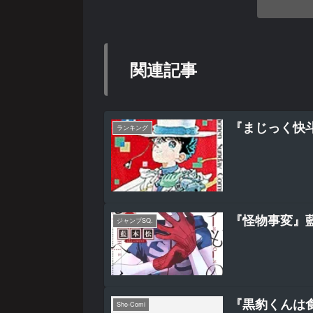
関連記事
『まじっく快
ランキング
『怪物事変』
ジャンプSQ.
『黒豹くんは
Sho-Comi