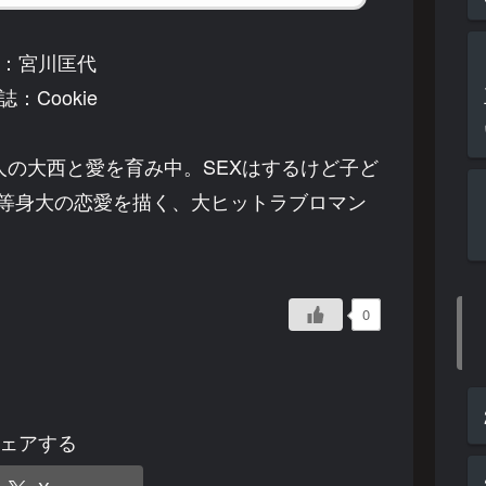
：宮川匡代
誌：Cookie
の大西と愛を育み中。SEXはするけど子ど
? 等身大の恋愛を描く、大ヒットラブロマン
0
ェアする