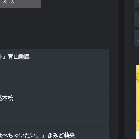
X
斗』青山剛昌
藍本松
食べちゃいたい。』きみど莉央