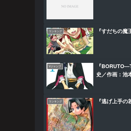
『すだちの魔
ランキング
『BORUTO―
Vジャンプ
史／作画：池本
『逃げ上手の
ランキング