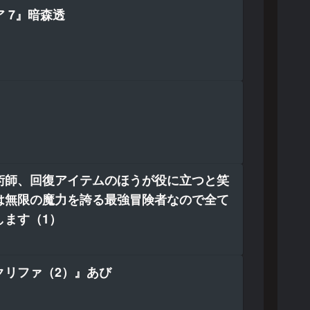
 7』暗森透
術師、回復アイテムのほうが役に立つと笑
は無限の魔力を誇る最強冒険者なので全て
します（1）
クリファ（2）』あび