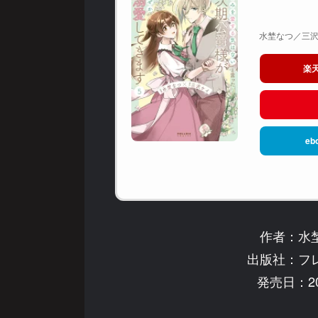
水埜なつ／三沢ケ
楽
eb
作者：水
出版社：フ
発売日：20