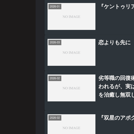
『ケントゥリア
2026-01
恋よりも先に
2026-03
劣等職の回復
2026-02
われるが、実
を治癒し無双
『双星のアポ
2026-02