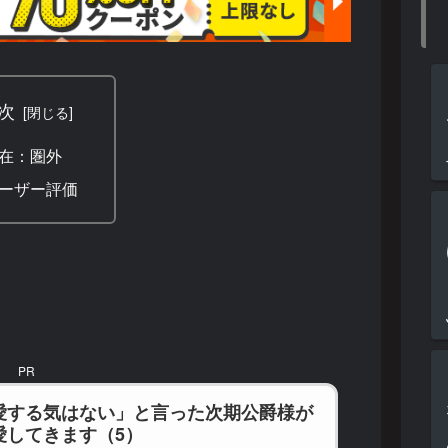
次
在：圏外
ーザー評価
PR
愛する気はない」と言った次期公爵様が
愛してきます（5）