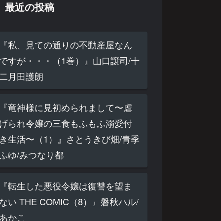
最近の投稿
『私、見ての通りの不動産屋なん
ですが・・・（1巻）』山口譲司/十
二月田護朗
『竜神様に見初められまして〜虐
げられ令嬢の三食もふもふ溺愛付
き生活〜（1）』さとうきび畑/青季
ふゆ/みつなり都
『転生した悪役令嬢は復讐を望ま
ない THE COMIC（8）』磐秋ハル/
あかこ