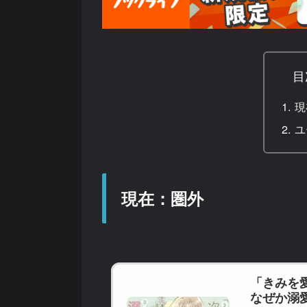
目
現
ユ
現在：圏外
「きみを
なぜか溺