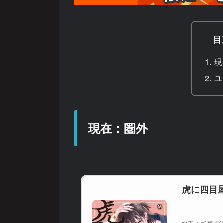
目
現
ユ
現在：圏外
虎に四目
水玉ミズ 東京漫