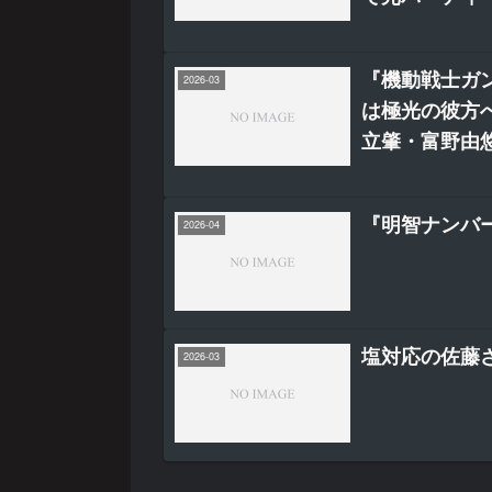
ます！（21）』
『機動戦士ガ
2026-03
は極光の彼方へ
立肇・富野由
『明智ナンバ
2026-04
塩対応の佐藤さ
2026-03