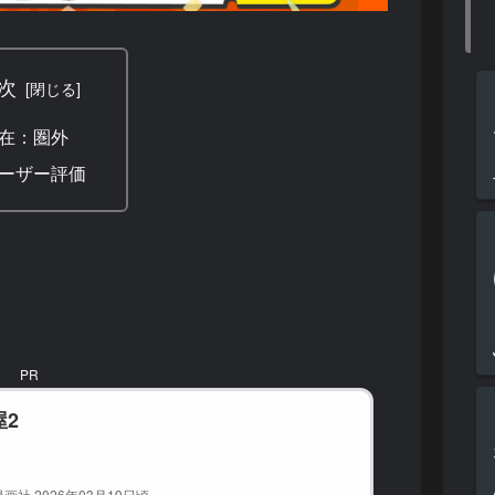
次
在：圏外
ーザー評価
PR
屋2
画社 2026年03月19日頃