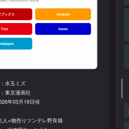
天ブックス
Amazon
7net
honto
ookjapan
：水玉ミズ
：東京漫画社
26年03月19日頃
主人×物売りツンデレ野良猫