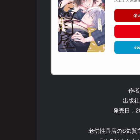
楽
eb
作者
出版社
発売日：20
老舗性具店のS気質