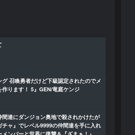
て
ング 召喚勇者だけど下級認定されたのでメ
作ります！ 5』GEN/竜庭ケンジ
仲間達にダンジョン奥地で殺されかけたが
チャ』でレベル9999の仲間達を手に入れ
ーメンバーと世界に復讐＆『ざまぁ！』し