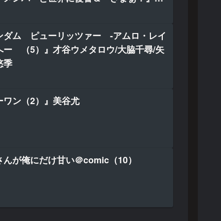
大前貴史/明鏡シスイ/tef
ンダム ピューリッツァー -アムロ・レイ
ー （5）』才谷ウメタロウ/大脇千尋/矢
悠季
ーワン（2）』美谷尤
んが俺にだけ甘い＠comic（10）