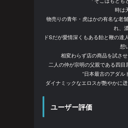
「そこはもとも
時は
物売りの青年・虎はかの有名な老舗
れ、
ドSだが愛情深くもある飴と鞭の達
想
相変わらず店の商品を試させ
二人の仲が宗明の父親である四目屋
“日本最古のアダル
ダイナミックなエロスが艶やかに迸る
ユーザー評価