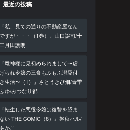
最近の投稿
『私、見ての通りの不動産屋なん
ですが・・・（1巻）』山口譲司/十
二月田護朗
『竜神様に見初められまして〜虐
げられ令嬢の三食もふもふ溺愛付
き生活〜（1）』さとうきび畑/青季
ふゆ/みつなり都
『転生した悪役令嬢は復讐を望ま
ない THE COMIC（8）』磐秋ハル/
あかこ