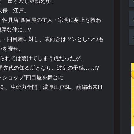
と 出す穴じゃねえか」
天保、江戸。
“性具店”四目屋の主人・宗明に身上を救わ
濃厚な仲に…v
人・四目屋に対し、表向きはツンとしつつも
いを寄せ、
られては蕩けてしまう虎だったが、
先代の知る所となり、波乱の予感……!?
トショップ”四目屋を舞台に
、生命力全開！濃厚江戸BL、続編出来!!!