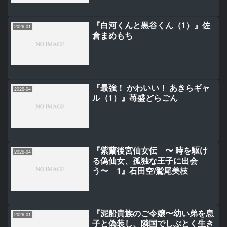
『白河くんと黒谷くん（1）』佐
2026-01
倉まめもち
『最強！ かわいい！ あきらギャ
2026-04
ル（1）』苺盛どらごん
『紫蘭後宮仙女伝 〜 時を駆け
2026-04
る偽仙女、孤独な王子に出会
う〜 1』石田空/鷲尾美枝
『泥船貴族のご令嬢〜幼い弟を息
2026-01
子と偽装し、隣国でしぶとく生き