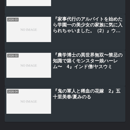
『家事代行のアルバイトを始めた
2026-03
ら学園一の美少女の家族に気に入
られちゃいました。（2）』ウル
ア/塩本/秋乃える
『農学博士の異世界無双〜禁忌の
2026-02
知識で築くモンスター娘ハーレ
ム〜 4』インド僧/ヤスウミ
『鬼の軍人と稀血の花嫁 2』五
2026-04
十里美春/夏みのる