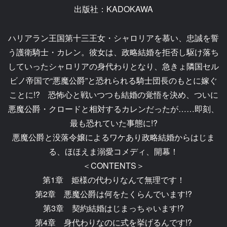
出版社：KADOKAWA
ハリアラン王国第十三王女・シャロリアを慕い、忠誠を誓
う護衛騎士・カレン。彼女は、政略結婚を拒否し駆け落ち
していったシャロリアの身代わりとなり、急きょ隣国セル
ビノ帝国で“悪魔公爵”と恐れられる騎士団長のもとに嫁ぐ
ことに!? 恐怖心と戦いつつも結婚の覚悟を決め、ついに
悪魔公爵・クロードと相対するカレンだったが……即刻、
最も恐れていた事態に!?
悪魔公爵と没落令嬢によるワケあり政略結婚からはじま
る、ほほえま溺愛コメディ、開幕！
＜CONTENTS＞
第1章 姫様の代わりなんて無理です！
第2章 悪魔公爵は何をたくらんでいます!?
第3章 契約結婚はじまっちゃいます!?
第4章 身代わりなのに式を挙げるんです!?