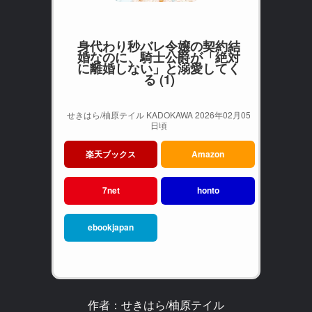
身代わり秒バレ令嬢の契約結
婚なのに、騎士公爵が「絶対
に離婚しない」と溺愛してく
る (1)
せきはら/柚原テイル KADOKAWA 2026年02月05
日頃
楽天ブックス
Amazon
7net
honto
ebookjapan
作者：せきはら/柚原テイル