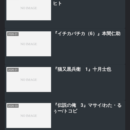
ヒト
『イチカバチカ（6）』本間仁助
2026-01
『猫又黒兵衛 1』十月士也
2026-01
『伝説の俺 3』マサイ/わた・る
2026-03
ぅー/トコビ