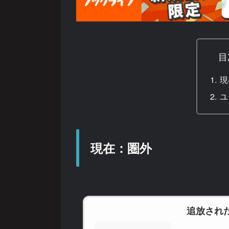
目
現
ユ
現在：圏外
追放され