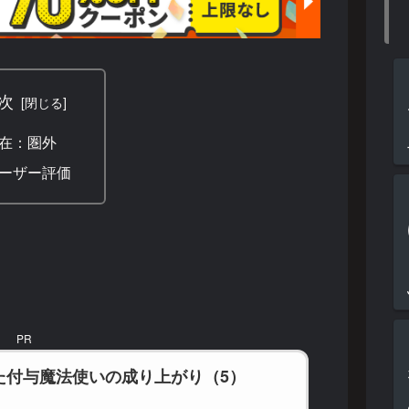
次
在：圏外
ーザー評価
PR
た付与魔法使いの成り上がり（5）