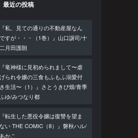
最近の投稿
『私、見ての通りの不動産屋なん
ですが・・・（1巻）』山口譲司/十
二月田護朗
『竜神様に見初められまして〜虐
げられ令嬢の三食もふもふ溺愛付
き生活〜（1）』さとうきび畑/青季
ふゆ/みつなり都
『転生した悪役令嬢は復讐を望ま
ない THE COMIC（8）』磐秋ハル/
あかこ