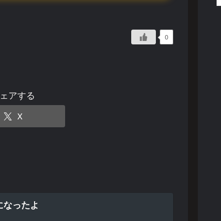
0
ェアする
X
になったよ