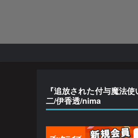
『追放された付与魔法使
二/伊香透/nima