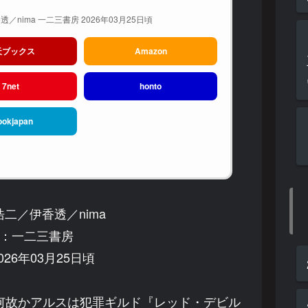
／nima 一二三書房 2026年03月25日頃
天ブックス
Amazon
7net
honto
ookjapan
二／伊香透／nima
：一二三書房
26年03月25日頃
何故かアルスは犯罪ギルド『レッド・デビル