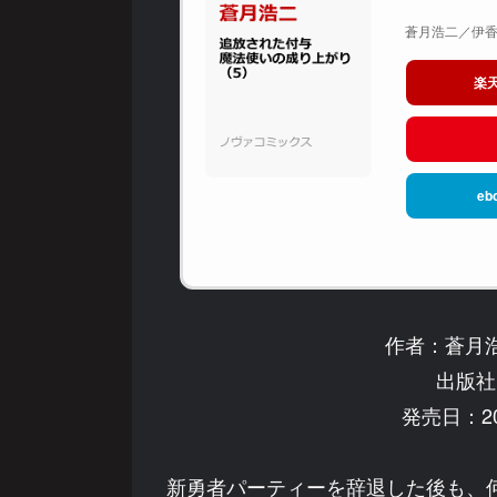
蒼月浩二／伊香透
楽
eb
作者：蒼月浩
出版社
発売日：20
新勇者パーティーを辞退した後も、