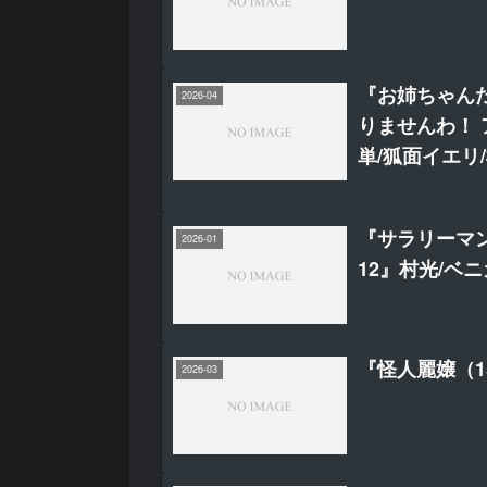
『お姉ちゃん
2026-04
りませんわ！
単/狐面イエリ
『サラリーマ
2026-01
12』村光/ベ
『怪人麗嬢（1
2026-03