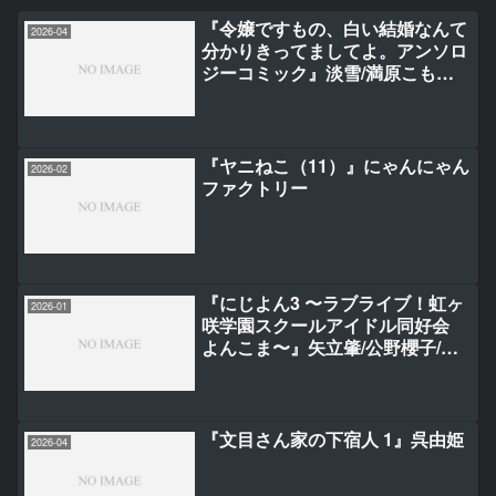
『令嬢ですもの、白い結婚なんて
2026-04
分かりきってましてよ。アンソロ
ジーコミック』淡雪/満原こもじ/
相生蒼尉/三香/若桜なお/雲丹屋う
りや
『ヤニねこ（11）』にゃんにゃん
2026-02
ファクトリー
『にじよん3 〜ラブライブ！虹ヶ
2026-01
咲学園スクールアイドル同好会
よんこま〜』矢立肇/公野櫻子/ミ
ヤコヒト
『文目さん家の下宿人 1』呉由姫
2026-04