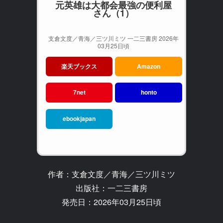
元英雄は大都会最強の便利屋
さん（1）
支倉文度／青海／三ツ川ミツ 一二三書房 2026年
03月25日頃
楽天ブックス
Amazon
7net
honto
ebookjapan
作者：支倉文度／青海／三ツ川ミツ
出版社：一二三書房
発売日：2026年03月25日頃