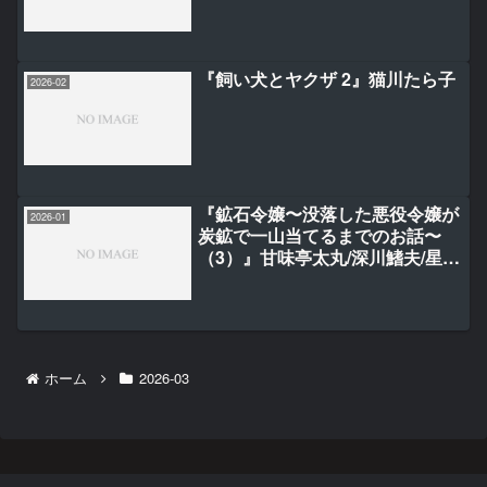
『飼い犬とヤクザ 2』猫川たら子
2026-02
『鉱石令嬢〜没落した悪役令嬢が
2026-01
炭鉱で一山当てるまでのお話〜
（3）』甘味亭太丸/深川鰭夫/星野
太平洋/SNC
ホーム
2026-03