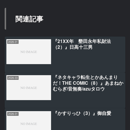
関連記事
『21XX年 墾田永年私財法
2026-01
（2）』日高十三男
『ネタキャラ転生とかあんまり
2026-03
だ！THE COMIC（8）』あまねか
むらぎ/音無奏/azuタロウ
『かすりっひ（3）』御自愛
2026-01