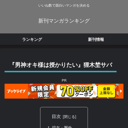
いいね数で面白いマンガを決める
新刊マンガランキング
ランキング
新刊情報
『男神オキ様は授かりたい』狸木埜サバ
PR
目次
現在：圏外