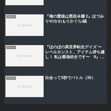
『俺の愛娘は悪役令嬢 2』ほづみ
2026-02
りや/かわもりかぐら/縞
『ほのぼの異世界転生デイズ 〜
2026-02
レベルカンスト、アイテム持ち越
し！ 私は最強幼女です〜 9』吉
元ますめ/しっぽタヌキ/わたあめ
出会って5秒でバトル（30）
2026-03