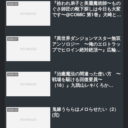
『拾われ弟子と美麗魔術師〜もの
2026-04
ぐさ師匠の靴下探しは今日も大変
です〜@COMIC 第1巻』犬崎とに
お
『異世界ダンジョンマスター無双
2026-01
アンソロジー 〜俺のエロトラッ
プでヒロイン絶対絶頂〜』広輪
凪/刻田門大/無糖珈琲/こっぺらら/
星崎レオ/DOGA
『治癒魔法の間違った使い方 〜
2026-03
戦場を駆ける回復要員〜
（18）』九我山レキ/くろか
た/KeG
鬼嫁うららはメロらせたい（2）
2026-03
(完)