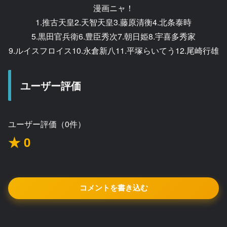
漫画ニャ！
1.推古天皇2.天智天皇3.藤原清衡4.北条泰時
5.黒田官兵衛6.豊臣秀次7.朝日姫8.宇喜多秀家
9.ルイスフロイス10.永倉新八11.平塚らいてう12.尾崎行雄
ユーザー評価
ユーザー評価（0件）
★ 0
コメントを書き込む