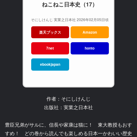
ねこねこ日本史（17）
そにしけんじ 実業之日本社 2026年02月05日頃
楽天ブックス
Amazon
7net
honto
ebookjapan
作者：そにしけんじ
出版社：実業之日本社
豊臣兄弟がサルに、信長や家康は猫に！ 東大教授もおす
すめ！ どの巻から読んでも楽しめる日本一かわいい歴史