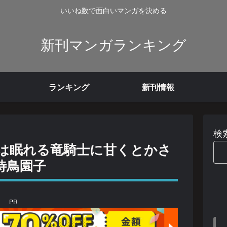
いいね数で面白いマンガを決める
新刊マンガランキング
ランキング
新刊情報
検
は眠れる竜騎士に甘くとかさ
待鳥園子
PR