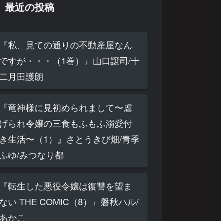
最近の投稿
『私、見ての通りの不動産屋なん
ですが・・・（1巻）』山口譲司/十
二月田護朗
『竜神様に見初められまして〜虐
げられ令嬢の三食もふもふ溺愛付
き生活〜（1）』さとうきび畑/青季
ふゆ/みつなり都
『転生した悪役令嬢は復讐を望ま
ない THE COMIC（8）』磐秋ハル/
あかこ