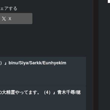
ェアする
X
inu/Siya/Sarkk/Eunhyekim
の大精霊やってます。（4）』青木千尋/穂