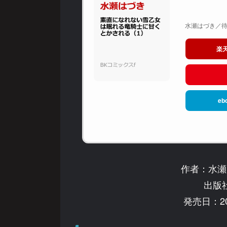
水瀬はづき／待鳥
楽
eb
作者：水瀬
出版
発売日：20