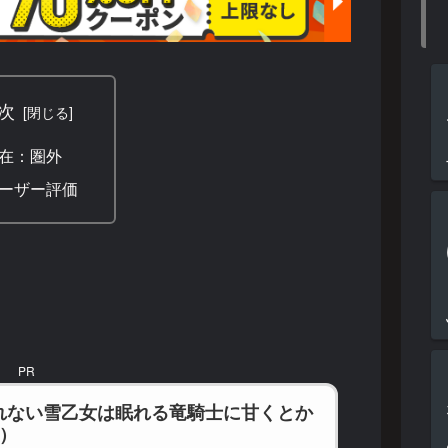
次
在：圏外
ーザー評価
PR
れない雪乙女は眠れる竜騎士に甘くとか
1）