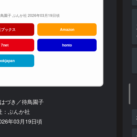
園子 ぶんか社 2026年03月19日頃
天ブックス
Amazon
7net
honto
ookjapan
はづき／待鳥園子
社：ぶんか社
26年03月19日頃