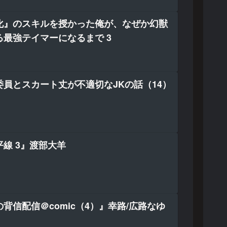
化』のスキルを授かった俺が、なぜか幻獣
最強テイマーになるまで 3
員とスカート丈が不適切なJKの話（14）
線 3』渡部大羊
背信配信＠comic（4）』幸路/広路なゆ