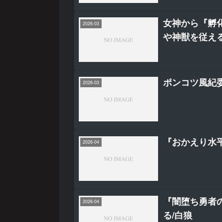
女神から『孵
2026-03
や神獣を従える
ポンコツ風紀委
2026-03
『おかえり水平
2026-04
『闇堕ち勇者の
2026-04
る/白狼