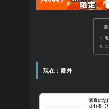
目
現
ユ
現在：圏外
素直にな
される（