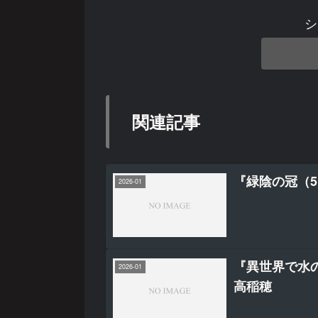
シ
関連記事
『緑陰の冠（5）』b
2026-01
『異世界で水
2026-01
高稲穂