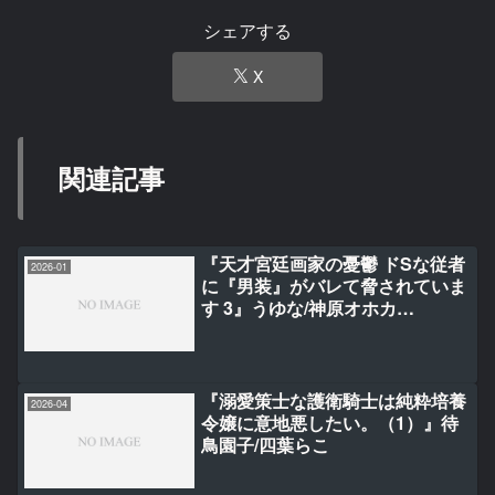
シェアする
X
関連記事
『天才宮廷画家の憂鬱 ドSな従者
2026-01
に『男装』がバレて脅されていま
す 3』うゆな/神原オホカ
ミ/iyutani
『溺愛策士な護衛騎士は純粋培養
2026-04
令嬢に意地悪したい。（1）』待
鳥園子/四葉らこ