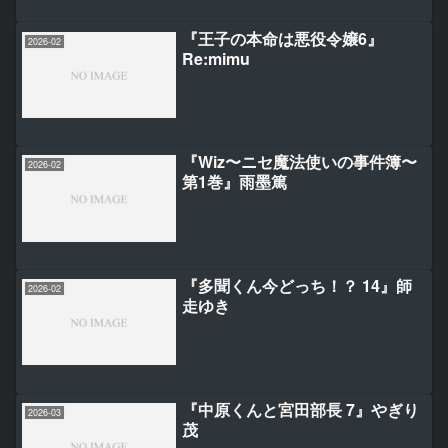
『王子の本命は悪役令嬢6』
2026-02
Re:mimu
『Wiz〜ニセ魔法使いの事件簿〜
2026-02
第1巻』雨墨篤
『多聞くん今どっち！？ 14』師
2026-02
走ゆき
『中原くんと宮田部長 7』やぎり
2026-03
茂