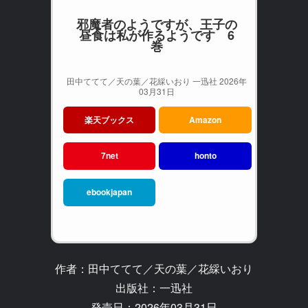
邪魔者のようですが、王子の
昼食は私が作るようです 6
巻
田中ててて／天の葉／花綵いおり 一迅社 2026年
03月31日
楽天ブックス
Amazon
7net
honto
ebookjapan
作者：田中ててて／天の葉／花綵いおり
出版社：一迅社
発売日：2026年03月31日