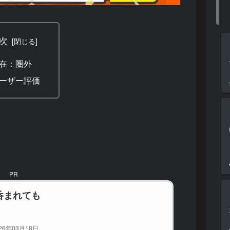
次
在：圏外
ーザー評価
PR
呑まれても
26年03月18日