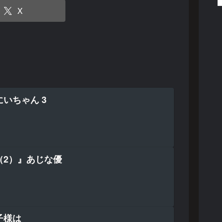
X
いちゃん 3
（2）』あじな優
子様は