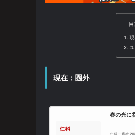
目
現
ユ
現在：圏外
春の光に
仁科 一迅社 20