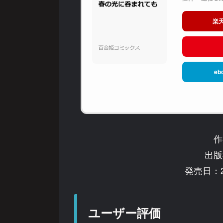
楽
eb
作
出版
発売日：2
ユーザー評価