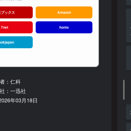
天ブックス
Amazon
7net
honto
ookjapan
者：仁科
社：一迅社
026年03月18日