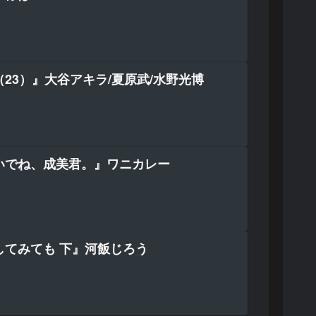
23）』大谷アキラ/夏原武/水野光博
いでね、成美君。』ワニカレー
してみても 下』河飯じろう