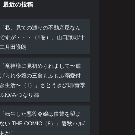
最近の投稿
『私、見ての通りの不動産屋なん
ですが・・・（1巻）』山口譲司/十
二月田護朗
『竜神様に見初められまして〜虐
げられ令嬢の三食もふもふ溺愛付
き生活〜（1）』さとうきび畑/青季
ふゆ/みつなり都
『転生した悪役令嬢は復讐を望ま
ない THE COMIC（8）』磐秋ハル/
あかこ