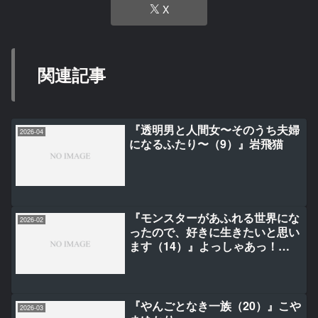
X
関連記事
『透明男と人間女〜そのうち夫婦
2026-04
になるふたり〜（9）』岩飛猫
『モンスターがあふれる世界にな
2026-02
ったので、好きに生きたいと思い
ます（14）』よっしゃあっ！
（GAノベル／SBクリエイティブ
刊）/ラルサン/こるせ
『やんごとなき一族（20）』こや
2026-03