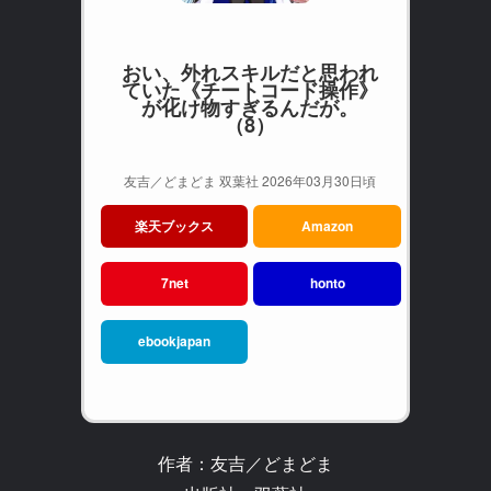
おい、外れスキルだと思われ
ていた《チートコード操作》
が化け物すぎるんだが。
（8）
友吉／どまどま 双葉社 2026年03月30日頃
楽天ブックス
Amazon
7net
honto
ebookjapan
作者：友吉／どまどま