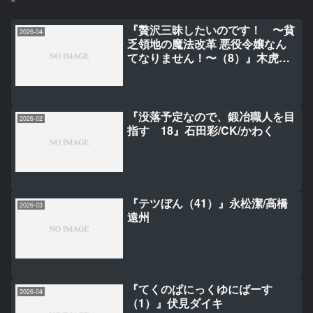
『贅沢三昧したいのです！ 〜貧
2026-04
乏領地の魔法改革 悪役令嬢なん
てなりません！〜（8）』木虎こ
ん/みわかず/沖史慈宴
『没落予定なので、鍛冶職人を目
2026-02
指す 18』石田彩/CK/かわく
『テツぼん（41）』永松潔/高橋
2026-03
遠州
『てくのぱにっくゆにばーす
2026-04
（1）』伏見ダイキ