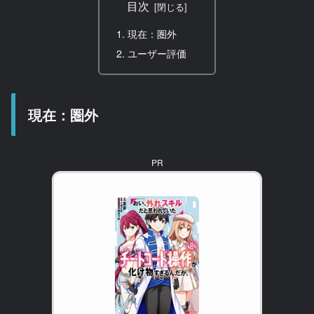
目次
現在：圏外
ユーザー評価
現在：圏外
PR