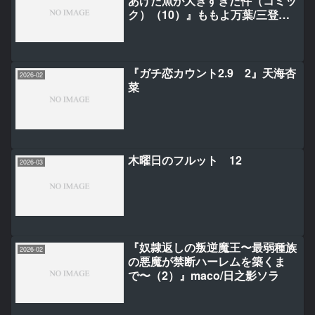
あげた魚が大きすぎた件（コミッ
ク）（10）』ももよ万葉/三登い
つき/ながと牡蠣
『ガチ恋カウント2.9 2』天海杏
2026-02
菜
木曜日のフルット 12
2026-03
『奴隷返しの叛逆魔王〜最弱種族
2026-02
の悪魔が禁断ハーレムを築くま
で〜（2）』maco/日之影ソラ