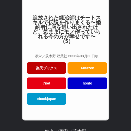
追放された鍛冶師はチートス
キルで伝説を作りまくる〜婚
約者に店を追い出されたけ
ど、気ままにモノ作っていら
れる今の方が幸せです〜
（5）
添宋／茨木野 双葉社 2026年03月30日頃
楽天ブックス
Amazon
7net
honto
ebookjapan