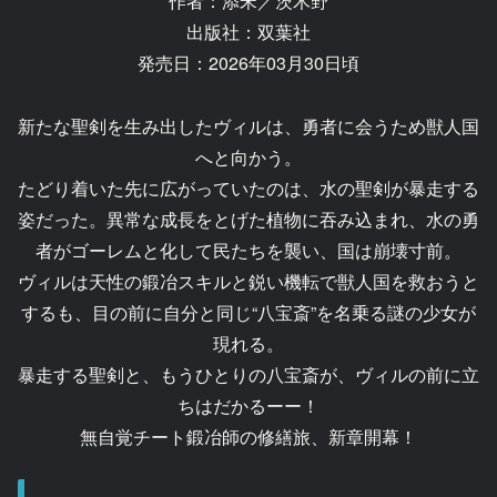
作者：添宋／茨木野
出版社：双葉社
発売日：2026年03月30日頃
新たな聖剣を生み出したヴィルは、勇者に会うため獣人国
へと向かう。
たどり着いた先に広がっていたのは、水の聖剣が暴走する
姿だった。異常な成長をとげた植物に吞み込まれ、水の勇
者がゴーレムと化して民たちを襲い、国は崩壊寸前。
ヴィルは天性の鍛冶スキルと鋭い機転で獣人国を救おうと
するも、目の前に自分と同じ“八宝斎”を名乗る謎の少女が
現れる。
暴走する聖剣と、もうひとりの八宝斎が、ヴィルの前に立
ちはだかるーー！
無自覚チート鍛冶師の修繕旅、新章開幕！