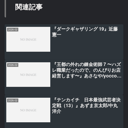
関連記事
『ダークギャザリング 19』近藤
2026-02
憲一
『王都の外れの錬金術師 7 〜ハズ
2026-02
レ職業だったので、のんびりお店
経営します〜』あさなや/yocco/
純粋
『テンカイチ 日本最強武芸者決
2026-02
定戦（13）』あずま京太郎/中丸
洋介