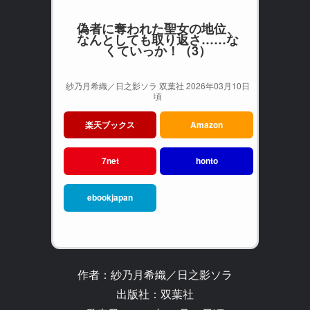
偽者に奪われた聖女の地位、
なんとしても取り返さ……な
くていっか！（3）
紗乃月希織／日之影ソラ 双葉社 2026年03月10日
頃
楽天ブックス
Amazon
7net
honto
ebookjapan
作者：紗乃月希織／日之影ソラ
出版社：双葉社