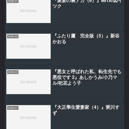
『愛妻の裏アカ（6）』MITA/図イ
2026-01
ツク
『ふたり鷹 完全版（5）』新谷
2026-03
かおる
『悪女と呼ばれた私、転生先でも
2026-02
悪役です 2』あしかうみ/小乃マ
ル/祀花よう子
『大正學生愛妻家（4）』粥川す
2026-01
ず