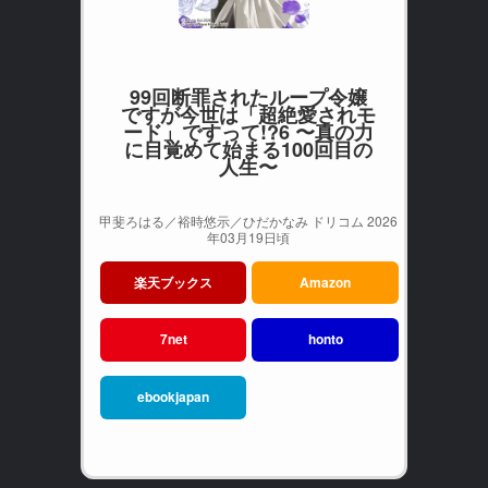
99回断罪されたループ令嬢
ですが今世は「超絶愛されモ
ード」ですって!?6 〜真の力
に目覚めて始まる100回目の
人生〜
甲斐ろはる／裕時悠示／ひだかなみ ドリコム 2026
年03月19日頃
楽天ブックス
Amazon
7net
honto
ebookjapan