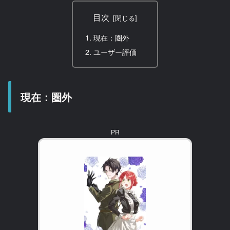
目次
現在：圏外
ユーザー評価
現在：圏外
PR