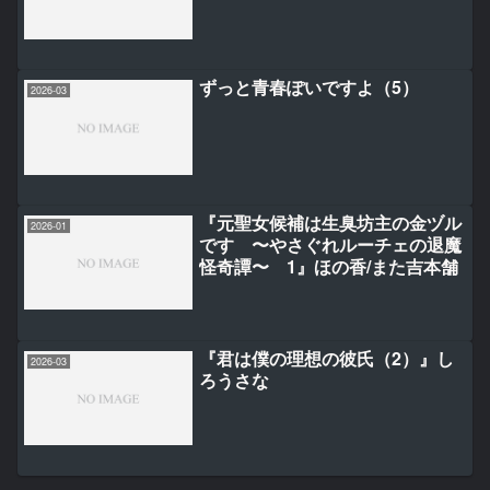
ずっと青春ぽいですよ（5）
2026-03
『元聖女候補は生臭坊主の金ヅル
2026-01
です 〜やさぐれルーチェの退魔
怪奇譚〜 1』ほの香/また吉本舗
『君は僕の理想の彼氏（2）』し
2026-03
ろうさな