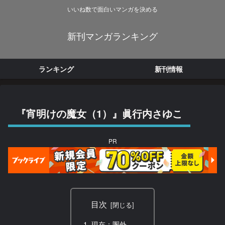
いいね数で面白いマンガを決める
新刊マンガランキング
ランキング
新刊情報
『宵明けの魔女（1）』眞行内さゆこ
PR
目次
現在：圏外