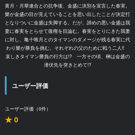
黄月・月華連合との抗争後、金盛に決別を宣言した春実。
樂が金盛の目が見えていることを思い出したことが決定打
となりついに金盛は失脚する。だが、諦めの悪い金盛は我
妻に春実をとらせて復権を目論む。春実をとりにきた我妻
に対し、亀十唯月とのタイマンのダメージが残る春実に代
わり樂が勝負を挑む。それぞれの父のために戦う二人!!
哀しきタイマン勝負の行方は!? 一方その頃、榊は金盛の
潜伏先を突きとめて!?
ユーザー評価
ユーザー評価（0件）
★ 0