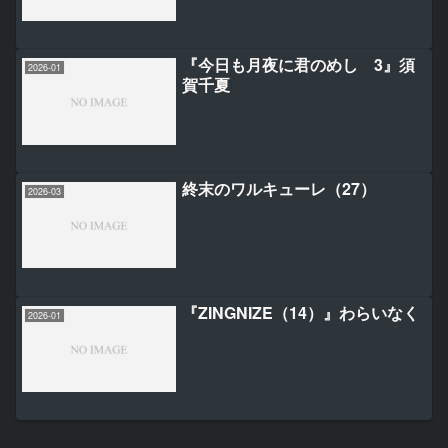
令嬢の兄となった男は破滅フラグ
を叩き斬り、ゲーム世界で無双す
る〜 2』坂本憲司郎/ジャジャ丸
『今日も月夜に君のめし 3』須
2026-01
賀千夏
終末のワルキューレ（27）
2026-03
『ZINGNIZE（14）』わらいなく
2026-01