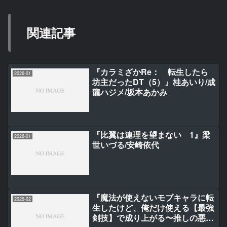
関連記事
『カラミざかRe： 転生したら
2026-01
坊主だったDT（5）』桂あいり/成
龍ハジメ/坂本あかみ
『比翼は連理を望まない 1』梁
2026-01
世いづる/安崎依代
『魔法が使えないモブキャラに転
2026-02
生したけど、俺だけ使える【最強
剣技】で成り上がる〜推しの悪役