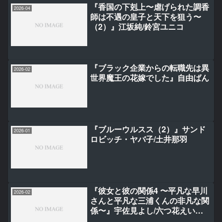
『香国の下剋上〜虐げられた調香
2026-04
師は不遇の皇子と天下を狙う〜
（2）』江坂純/鈴宮ユニコ
『ブラック企業からの転職先は異
2026-02
世界魔王の花嫁でした』自由ばん
『ブルーウルスス（2）』サンド
2026-01
ロビッチ・ヤバ子/土井那羽
『彼女と彼の関係4 〜平凡な早川
2026-02
さんと平凡な三浦くんの非凡な関
係〜』宇佐見よし/六つ花えいこ/
くろこだわに