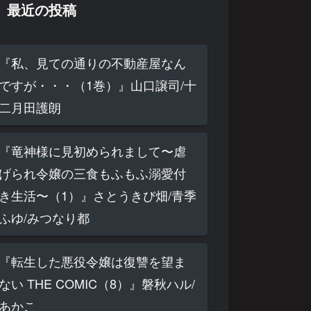
最近の投稿
『私、見ての通りの不動産屋なん
ですが・・・（1巻）』山口譲司/十
二月田護朗
『竜神様に見初められまして〜虐
げられ令嬢の三食もふもふ溺愛付
き生活〜（1）』さとうきび畑/青季
ふゆ/みつなり都
『転生した悪役令嬢は復讐を望ま
ない THE COMIC（8）』磐秋ハル/
あかこ