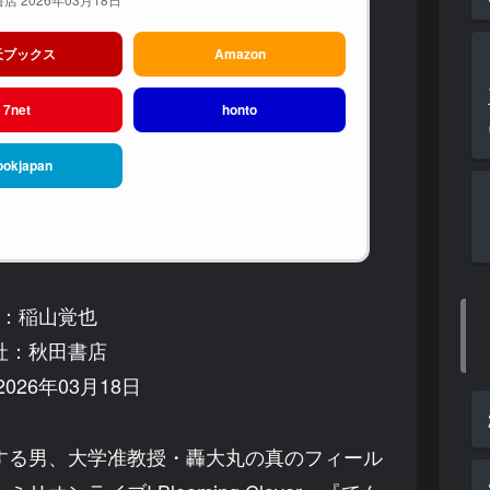
天ブックス
Amazon
7net
honto
ookjapan
：稲山覚也
社：秋田書店
026年03月18日
する男、大学准教授・轟大丸の真のフィール