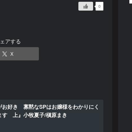
0
ェアする
X
がお好き 寡黙なSPはお嬢様をわかりにく
ます 上』小牧夏子/槇原まき