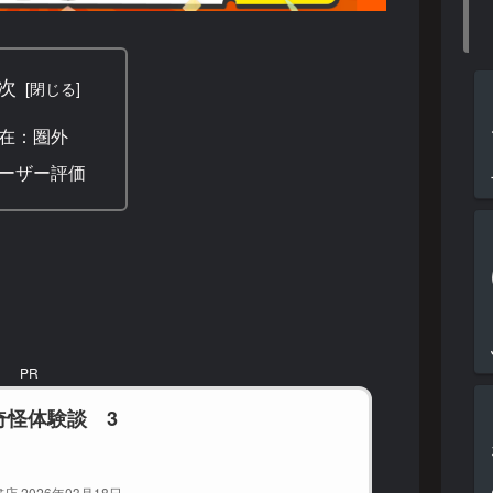
次
在：圏外
ーザー評価
PR
奇怪体験談 3
店 2026年03月18日