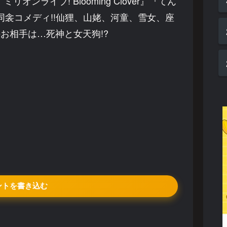
ンライブ! Blooming Clover』『てん
同衾コメディ!!仙狸、山姥、河童、雪女、座
お相手は…死神と女天狗!?
ントを書き込む