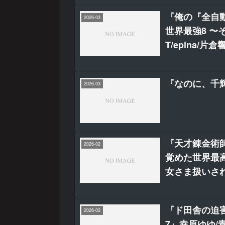
『俺の『全自
2026-03
世界最強8 〜
T/epina/片倉
『なのに、千
2026-03
『天才錬金術師
2026-02
覚めた世界最
女さま扱いされ
『ド田舎の迫
2026-02
7』幸原ゆゆ/