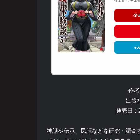
楽
eb
作者
出版
発売日：2
神話や伝承、民話などを研究・調査