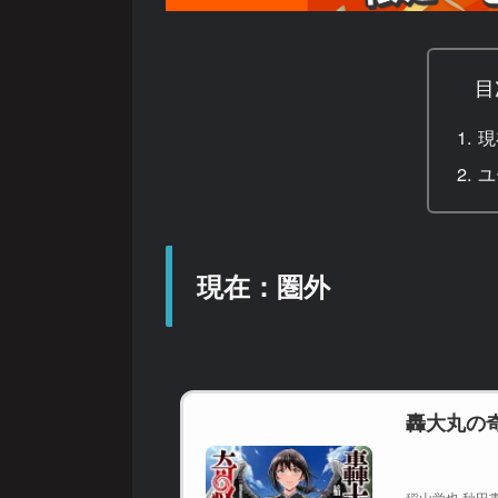
目
現
ユ
現在：圏外
轟大丸の
稲山覚也 秋田書