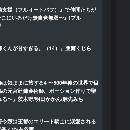
動支援（フルオートバフ）』で仲間たちが
そこにいるだけ無自覚無双〜』Iプル
響
輝くんが甘すぎる。（14）』亜南くじら
は気ままに旅する4 〜500年後の世界で目
高の元宮廷錬金術師、ポーション作りで聖
る〜』茨木野/明日かかん/麻先みち
害令嬢は王都のエリート騎士に溺愛される
青季ふゆ/有谷実