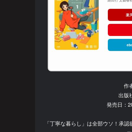
楽
eb
作
出版
発売日：20
「丁寧な暮らし」は全部ウソ！承認欲