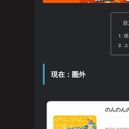
目
現
ユ
現在：圏外
のんのん
路田行 文藝春秋