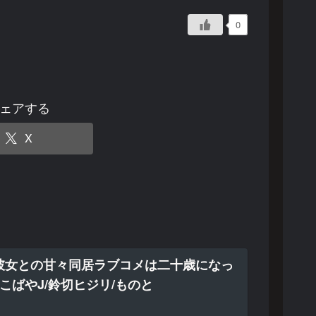
0
ェアする
X
彼女との甘々同居ラブコメは二十歳になっ
こばやJ/鈴切ヒジリ/ものと