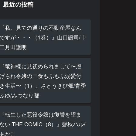
最近の投稿
『私、見ての通りの不動産屋なん
ですが・・・（1巻）』山口譲司/十
二月田護朗
『竜神様に見初められまして〜虐
げられ令嬢の三食もふもふ溺愛付
き生活〜（1）』さとうきび畑/青季
ふゆ/みつなり都
『転生した悪役令嬢は復讐を望ま
ない THE COMIC（8）』磐秋ハル/
あかこ