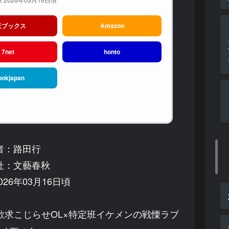
天ブックス
Amazon
7net
honto
ookjapan
者：路田行
社：文藝春秋
26年03月16日頃
求こじらせOL×特定班イケメンの戦慄ラブ