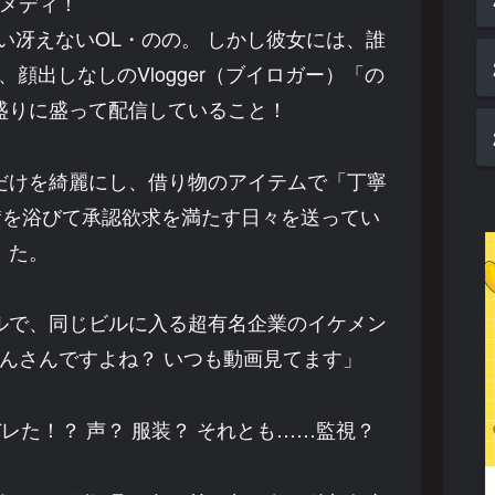
メディ！
い冴えないOL・のの。 しかし彼女には、誰
顔出しなしのVlogger（ブイロガー）「の
盛りに盛って配信していること！
だけを綺麗にし、借り物のアイテムで「丁寧
賛を浴びて承認欲求を満たす日々を送ってい
た。
ルで、同じビルに入る超有名企業のイケメン
のんさんですよね？ いつも動画見てます」
レた！？ 声？ 服装？ それとも……監視？