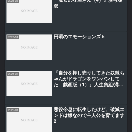
2026-02
双
円環のエモーションズ 5
2026-03
『自分を押し売りしてきた奴隷ち
2026-02
ゃんがドラゴンをワンパンして
た 戯画版（1）』人生負組/溝上
良/ごろー✳︎
悪役令息に転生したけど、破滅エ
2026-03
ンドは嫌なので主人公を育てます
2