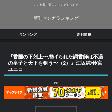
いいね数で面白いマンガを決める
新刊マンガランキング
ランキング
新刊情報
『香国の下剋上〜虐げられた調香師は不遇
の皇子と天下を狙う〜（2）』江坂純/鈴宮
ユニコ
PR