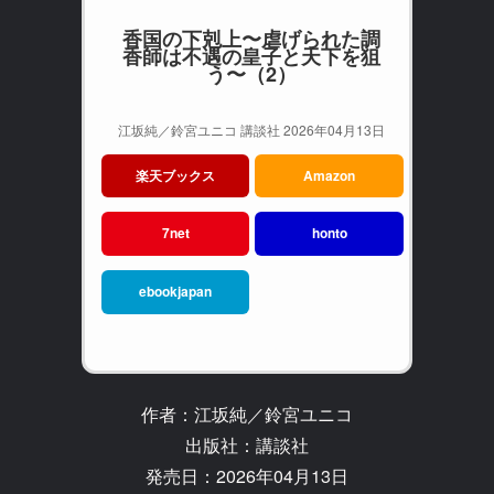
香国の下剋上〜虐げられた調
香師は不遇の皇子と天下を狙
う〜（2）
江坂純／鈴宮ユニコ 講談社 2026年04月13日
楽天ブックス
Amazon
7net
honto
ebookjapan
作者：江坂純／鈴宮ユニコ
出版社：講談社
発売日：2026年04月13日