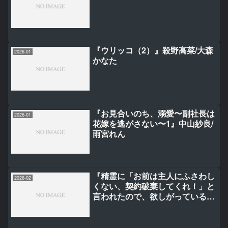
『ウリッコ（2）』殺野高菜/大森
2026-01
かなた
『お見合いのち、溺愛〜副社長は
2026-01
花嫁を逃がさない〜1』中山紗良/
雨宮れん
『精霊に「お前は主人にふさわし
2026-02
くない、契約破棄してくれ！」と
言われたので、欲しがっている妹
に譲ります1』KARUTO/風野フ
ウ/TCB