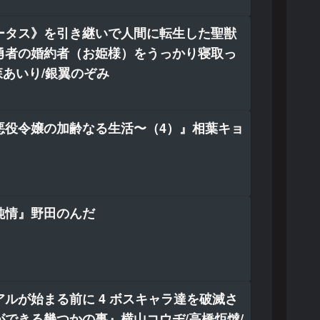
ータス》を引き継いで人間に転生した聖獣
勇者の婚約者（お姫様）をうっかり寝取っ
森あいり/銀翼のぞみ
悪役令嬢の加齢なる生活〜（4）』相葉キョ
純情』野田のんだ
ルが始まる前に 4 ボスキャラ達を破滅さ
ができる幾つかの事』横山コウヂ/高橋炬燵/