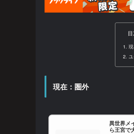
目
現
ユ
現在：圏外
異世界メ
ら王宮で