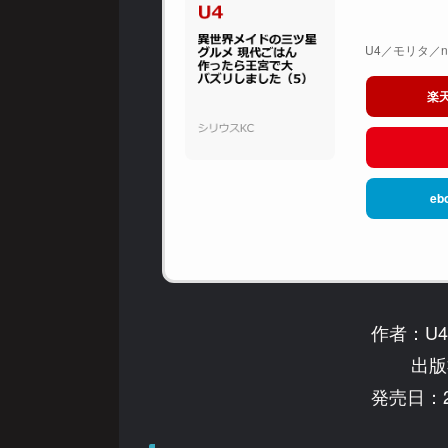
U4／モリタ／ni
楽
eb
作者：U4
出版
発売日：2