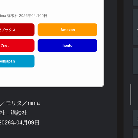
ma 講談社 2026年04月09日
天ブックス
Amazon
7net
honto
ookjapan
／モリタ／nima
社：講談社
026年04月09日