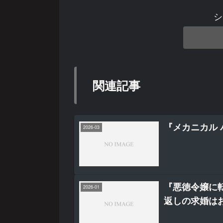
シ
関連記事
『メカニカル 
2026-03
『悪徳令嬢に
2026-01
返しの求婚は