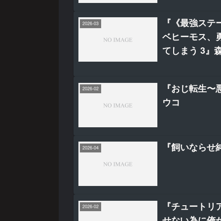
『《最強ステ
2026-03
ベヒーモス、
てしまう 3』
『おじ転生〜
2026-02
ウコ
『飼いならせ
2026-04
『チュートリア
2026-02
せない為に俺