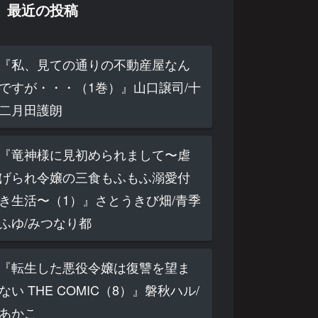
最近の投稿
『私、見ての通りの不動産屋なん
ですが・・・（1巻）』山口譲司/十
二月田護朗
『竜神様に見初められまして〜虐
げられ令嬢の三食もふもふ溺愛付
き生活〜（1）』さとうきび畑/青季
ふゆ/みつなり都
『転生した悪役令嬢は復讐を望ま
ない THE COMIC（8）』磐秋ハル/
あかこ