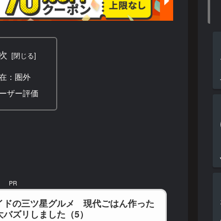
次
在：圏外
ーザー評価
PR
イドの三ツ星グルメ 現代ごはん作った
大バズリしました（5）