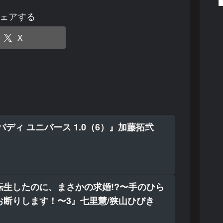
ェアする
X
バディ ユニバース 1.0（6）』加藤拓弐
転生したのに、まさかの求婚!?〜手のひら
お断りします！〜3』七里慧/狭山ひびき